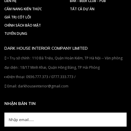
LIÊN HỆ
BAR - BEER CLUB - PUB
CẨM NANG KIẾN THỨC
TẤT CẢ DỰ ÁN
GIÁ TRỊ CỐT LÕI
CHÍNH SÁCH BẢO MẬT
TUYỂN DỤNG
DARK HOUSE INTERIOR COMPANY LIMITED
• Trụ sở chính : 110 Bà Triệu, Quận Hoàn Kiếm, TP Hà Nội -- Văn phòng
đại diện : 18/17 Minh Khai, Quận Hồng Bàng, TP Hải Phòng
Điện thoại:
0936.777.373
/
0777.333.773
/
Email:
darkhouseinterior@gmail.com
NHẬN BẢN TIN