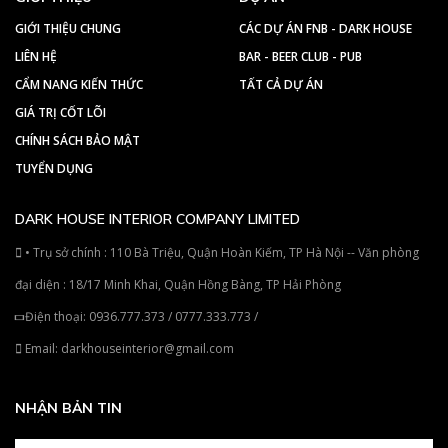
GIỚI THIỆU CHUNG
CÁC DỰ ÁN FNB - DARK HOUSE
LIÊN HỆ
BAR - BEER CLUB - PUB
CẨM NANG KIẾN THỨC
TẤT CẢ DỰ ÁN
GIÁ TRỊ CỐT LÕI
CHÍNH SÁCH BẢO MẬT
TUYỂN DỤNG
DARK HOUSE INTERIOR COMPANY LIMITED
• Trụ sở chính : 110 Bà Triệu, Quận Hoàn Kiếm, TP Hà Nội -- Văn phòng
đại diện : 18/17 Minh Khai, Quận Hồng Bàng, TP Hải Phòng
Điện thoại:
0936.777.373
/
0777.333.773
/
Email:
darkhouseinterior@gmail.com
NHẬN BẢN TIN