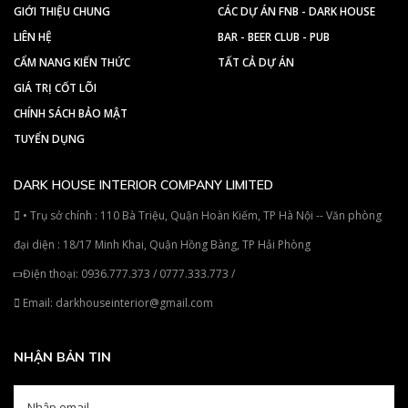
GIỚI THIỆU CHUNG
CÁC DỰ ÁN FNB - DARK HOUSE
LIÊN HỆ
BAR - BEER CLUB - PUB
CẨM NANG KIẾN THỨC
TẤT CẢ DỰ ÁN
GIÁ TRỊ CỐT LÕI
CHÍNH SÁCH BẢO MẬT
TUYỂN DỤNG
DARK HOUSE INTERIOR COMPANY LIMITED
• Trụ sở chính : 110 Bà Triệu, Quận Hoàn Kiếm, TP Hà Nội -- Văn phòng
đại diện : 18/17 Minh Khai, Quận Hồng Bàng, TP Hải Phòng
Điện thoại:
0936.777.373
/
0777.333.773
/
Email:
darkhouseinterior@gmail.com
NHẬN BẢN TIN