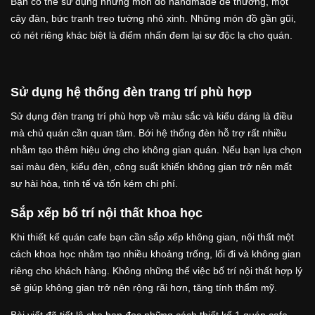
Bạn có thể sử dụng những món đồ handmade dễ thương, một
cây đàn, bức tranh treo tường nhỏ xinh. Những món đồ gần gũi,
có nét riêng khác biệt là điểm nhấn đem lại sự độc lạ cho quán.
Sử dụng hệ thống đèn trang trí phù hợp
Sử dụng đèn trang trí phù hợp về màu sắc và kiểu dáng là điều
mà chủ quán cần quan tâm. Bới hệ thống đèn hỗ trợ rất nhiều
nhằm tạo thêm hiệu ứng cho không gian quán. Nếu bạn lựa chọn
sai màu đèn, kiểu đèn, công suất khiến không gian trở nên mất
sự hài hòa, tinh tế và tốn kém chi phí.
Sắp xếp bố trí nội thất khoa học
Khi thiết kế quán cafe bạn cần sắp xếp không gian, nội thất một
cách khoa học nhằm tạo nhiều khoảng trống, lối đi và không gian
riêng cho khách hàng. Không những thế việc bố trí nội thất hợp lý
sẽ giúp không gian trở nên rộng rãi hơn, tăng tính thẩm mỹ.
Bài viết đã tiết lộ cho bạn đọc những cách thiết kế 1 quán cafe