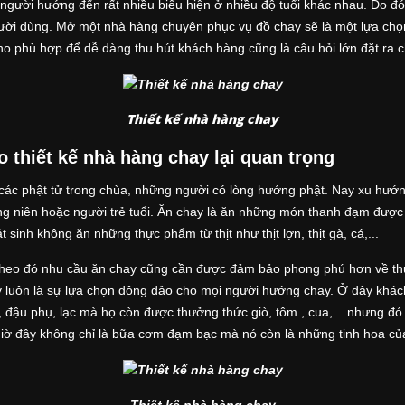
 người hướng đến rất nhiều biểu hiện ở nhiều độ tuổi khác nhau. Do 
ười dùng. Mở một nhà hàng chuyên phục vụ đồ chay sẽ là một lựa chọn
ho phù hợp để dễ dàng thu hút khách hàng cũng là câu hỏi lớn đặt ra c
Thiết kế nhà hàng chay
o thiết kế nhà hàng chay lại quan trọng
 các phật tử trong chùa, những người có lòng hướng phật. Nay xu hướn
ng niên hoặc người trẻ tuổi. Ăn chay là ăn những món thanh đạm được 
t sinh không ăn những thực phẩm từ thịt như thịt lợn, thịt gà, cá,...
 theo đó nhu cầu ăn chay cũng cần được đảm bảo phong phú hơn về t
y luôn là sự lựa chọn đông đảo cho mọi người hướng chay. Ở đây khá
đậu phụ, lạc mà họ còn được thưởng thức giò, tôm , cua,... nhưng đó 
giờ đây không chỉ là bữa cơm đạm bạc mà nó còn là những tinh hoa củ
Thiết kế nhà hàng chay