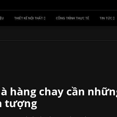
IỆU
THIẾT KẾ NỘI THẤT
CÔNG TRÌNH THỰC TẾ
TIN TỨC
hà hàng chay cần những
n tượng