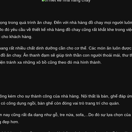
trọng trong quá trình ăn chay. Đến với nhà hàng đồ chay mọi người l
. Do đó yêu cầu về thiết kế nhà hàng đồ chay cũng rất khắt khe trong v
i cho khách hàng.
ang rất nhiều chất dinh dưỡng cần cho cơ thể. Các món ăn luôn đượ
n đồ ăn chay. Ăn thanh đạm sẽ giúp tinh thần con người thoải mái, thư
hiện tránh xa những xô bồ cũng theo đó mà hình thành.
không kém cho sự thành công của nhà hàng. Nội thất là bàn, ghế đáp ứ
 có công dụng ngồi, bàn ghế còn đóng vai trò trang trí cho quán.
n nay cũng rất đa dạng như gỗ, tre nứa, sofa,...Do đó sự lựa chọn của
g đẹp hơn.