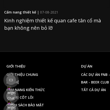
Cẩm nang thiết kế
|
07-08-2021
Kinh nghiệm thiết kế quan cafe tân cổ mà
bạn không nên bỏ lỡ
GIỚI THIỆU
DỰ ÁN
GIỚI THIỆU CHUNG
CÁC DỰ ÁN FNB 
LIÊN HỆ
BAR - BEER CLUB 
CẨM NANG KIẾN THỨC
TẤT CẢ DỰ ÁN
GIÁ TRỊ CỐT LÕI
CHÍNH SÁCH BẢO MẬT