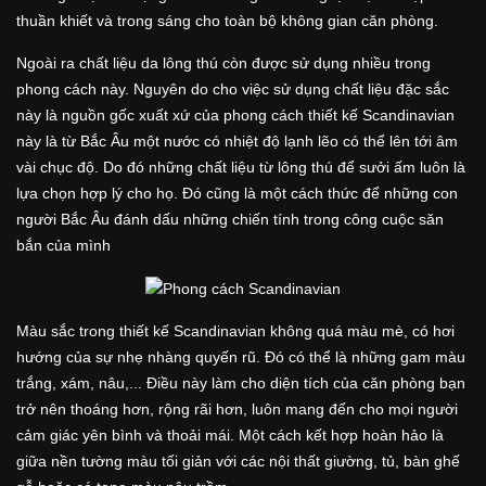
thuần khiết và trong sáng cho toàn bộ không gian căn phòng.
Ngoài ra chất liệu da lông thú còn được sử dụng nhiều trong
phong cách này. Nguyên do cho việc sử dụng chất liệu đặc sắc
này là nguồn gốc xuất xứ của phong cách thiết kế Scandinavian
này là từ Bắc Âu một nước có nhiệt độ lạnh lẽo có thể lên tới âm
vài chục độ. Do đó những chất liệu từ lông thú để sưởi ấm luôn là
lựa chọn hợp lý cho họ. Đó cũng là một cách thức để những con
người Bắc Âu đánh dấu những chiến tính trong công cuộc săn
bắn của mình
Màu sắc trong thiết kế Scandinavian không quá màu mè, có hơi
hướng của sự nhẹ nhàng quyến rũ. Đó có thể là những gam màu
trắng, xám, nâu,... Điều này làm cho diện tích của căn phòng bạn
trở nên thoáng hơn, rộng rãi hơn, luôn mang đến cho mọi người
cảm giác yên bình và thoải mái. Một cách kết hợp hoàn hảo là
giữa nền tường màu tối giản với các nội thất giường, tủ, bàn ghế