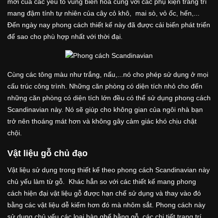
mới của các yếu tố vùng biển hoà cùng với các phụ kiện trang trí
mang đậm tính tự nhiên của cây cỏ khô, mai sò, vỏ ốc, hến,...
Đến ngày nay phong cách thiết kế này đã được cải biến phát triển
để sao cho phù hợp nhất với thời đại.
Cùng các tông màu như trắng, nấu,...nó cho phép sử dụng ở mọi
cấu trúc công trình. Những căn phòng có diện tích nhỏ cho đến
những căn phòng có diện tích lớn đều có thể sử dụng phong cách
Scandinavian này. Nó sẽ giúp cho không gian của ngôi nhà bạn
trở nên thoáng mát hơn và không gây cảm giác khó chịu chật
chội.
Vật liệu gỗ chủ đạo
Vật liệu sử dụng trong thiết kế theo phong cách Scandinavian này
chủ yếu làm từ gỗ. Khác hẳn so với các thiết kế mang phong
cách hiện đại vật liệu gỗ được hạn chế sử dụng và thay vào đó
bằng các vật liệu dễ kiếm hơn đó mà nhôm sắt. Phong cách này
sử dụng chủ yếu các loại bàn ghế bằng gỗ, các chi tiết trang trí